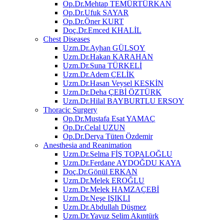
Op.Dr.Mehtap TEMÜRTÜRKAN
Op.Dr.Ufuk SAYAR
Op.Dr.Öner KURT
Doç.Dr.Emced KHALİL
Chest Diseases
Uzm.Dr.Ayhan GÜLSOY
Uzm.Dr.Hakan KARAHAN
Uzm.Dr.Suna TÜRKELİ
Uzm.Dr.Adem ÇELİK
Uzm.Dr.Hasan Veysel KESKİN
Uzm.Dr.Deha ÇEBİ ÖZTÜRK
Uzm.Dr.Hilal BAYBURTLU ERSOY
Thoracic Surgery
Op.Dr.Mustafa Esat YAMAÇ
Op.Dr.Celal UZUN
Op.Dr.Derya Tüten Özdemir
Anesthesia and Reanimation
Uzm.Dr.Selma FİŞ TOPALOĞLU
Uzm.Dr.Ferdane AYDOĞDU KAYA
Doç.Dr.Gönül ERKAN
Uzm.Dr.Melek EROĞLU
Uzm.Dr.Melek HAMZAÇEBİ
Uzm.Dr.Neşe IŞIKLI
Uzm.Dr.Abdullah Düşmez
Uzm.Dr.Yavuz Selim Akıntürk