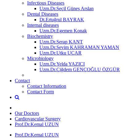
Infectious Diseases
Uzm.Dr.Seçil Güneş Arslan
Dental Diseases
Dt.Ertuğrul BAYRAK
Internal diseases
Uzm.Dr.Egemen Konak
Biochemistry
Uzm.Dr.Serap KANT
Uzm.Dr.Sevim KAHRAMAN YAMAN
Uzm.Dr.Utku UÇAR
Microbiology
Uzm.Dr.Yelda YAZICI
Uzm.Dr.Çiğdem GENÇOĞLU ÖZGÜR
Contact
Contact Information
Contact Form
Our Doctors
Cardiovascular Surgery
Prof.Dr.Kemal UZUN
Prof.Dr.Kemal UZUN