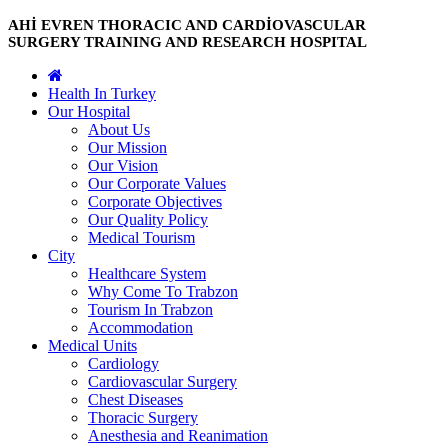
AHİ EVREN THORACIC AND CARDİOVASCULAR
SURGERY TRAINING AND RESEARCH HOSPITAL
Health In Turkey
Our Hospital
About Us
Our Mission
Our Vision
Our Corporate Values
Corporate Objectives
Our Quality Policy
Medical Tourism
City
Healthcare System
Why Come To Trabzon
Tourism In Trabzon
Accommodation
Medical Units
Cardiology
Cardiovascular Surgery
Chest Diseases
Thoracic Surgery
Anesthesia and Reanimation