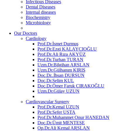
Infectious Diseases
Dental Diseases
Internal diseases
Biochemistry
Microbiology
Our Doctors
Cardiology
Prof.Dr.İsmet Durmuş
Prof.Dr.Ezgi KALAYCIOĞLU
Prof.Dr.Ali Rıza AKYÜZ
Prof.Dr.Turhan TURAN
Uzm.Dr.Bilgihan ARSLAN
Uzm.Dr.Gülhanım KIRIŞ
Doç.Dr..İhsan DURSUN
Doç.Dr.Selim KUL
Doç.Dr.Ömer Faruk ÇIRAKOĞLU
Uzm.Dr.Gülay UZUN
Cardiovascular Surgery
Prof.Dr.Kemal UZUN
Prof.Dr.Sefer USTA
Prof.Dr.Muhammet Onur HANEDAN
Doç.Dr.Ümit MENTEŞE
Op.Dr.Ali Kemal ARSLAN