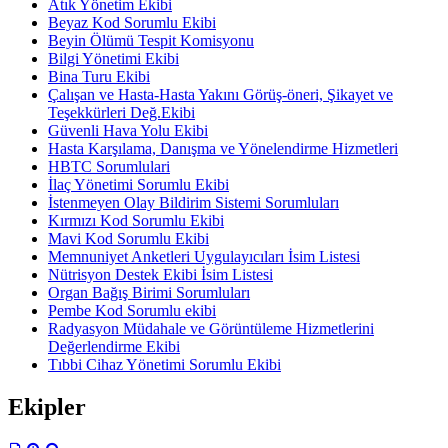
Atık Yönetim Ekibi
Beyaz Kod Sorumlu Ekibi
Beyin Ölümü Tespit Komisyonu
Bilgi Yönetimi Ekibi
Bina Turu Ekibi
Çalışan ve Hasta-Hasta Yakını Görüş-öneri, Şikayet ve
Teşekkürleri Değ.Ekibi
Güvenli Hava Yolu Ekibi
Hasta Karşılama, Danışma ve Yönelendirme Hizmetleri
HBTC Sorumlulari
İlaç Yönetimi Sorumlu Ekibi
İstenmeyen Olay Bildirim Sistemi Sorumluları
Kırmızı Kod Sorumlu Ekibi
Mavi Kod Sorumlu Ekibi
Memnuniyet Anketleri Uygulayıcıları İsim Listesi
Nütrisyon Destek Ekibi İsim Listesi
Organ Bağış Birimi Sorumluları
Pembe Kod Sorumlu ekibi
Radyasyon Müdahale ve Görüntüleme Hizmetlerini
Değerlendirme Ekibi
Tıbbi Cihaz Yönetimi Sorumlu Ekibi
Ekipler