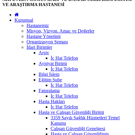
VE ARAŞTIRMA HASTANESİ
Kurumsal
Hastanemiz
Misyon, Vizyon. Amaç ve Değerler
Hastane Yönetimi
Organizasyon Şeması
İdari Birimler
Arşiv
İç Hat Telefon
Ayniyat Birimi
İç Hat Telefon
Bilgi İşlem
Eğitim Şube
İç Hat Telefon
Faturalama
İç Hat Telefon
Hasta Hakları
İç Hat Telefon
Hasta ve Çalışan Güvenliği Birimi
3359 Sayılı Sağlık Hizmetleri Temel
Kanunu
Çalışan Güvenliği Genelgesi
Hasta ve Çalışan Güvenliğinin