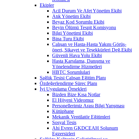
Ekipler
Acil Durum Ve Afet Yönetim Ekibi
Atık Yönetim Ekibi
Beyaz Kod Sorumlu Ekibi
Beyin Ölümü Tespit Komisyonu
Bilgi Yönetimi Ekibi
Bina Turu Ekibi
Çalışan ve Hasta-Hasta Yakını Görüş-
öneri, Şikayet ve Teşekkürleri Değ.Ekibi
Güvenli Hava Yolu Ekibi
Hasta Karşılama, Danışma ve
Yönelendirme Hizmetleri
HBTC Sorumlulari
Sağlık Tesisi Çalışan Eğitim Planı
Özdeğerlendirme Süreç Planı
İyi Uygulama Örnekleri
Bizden Bize Kısa Notlar
El Hijyeni Videomuz
Personellerimiz Arası Bilgi Yarışması
Kütüphane
Mekanik Ventilatör Eğitimleri
Sosyal Tesis
Ahi Evren GKDCEAH Solunum
Egzersizleri