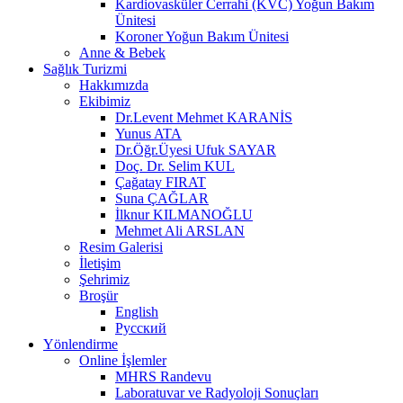
Kardiovasküler Cerrahi (KVC) Yoğun Bakım
Ünitesi
Koroner Yoğun Bakım Ünitesi
Anne & Bebek
Sağlık Turizmi
Hakkımızda
Ekibimiz
Dr.Levent Mehmet KARANİS
Yunus ATA
Dr.Öğr.Üyesi Ufuk SAYAR
Doç. Dr. Selim KUL
Çağatay FIRAT
Suna ÇAĞLAR
İlknur KILMANOĞLU
Mehmet Ali ARSLAN
Resim Galerisi
İletişim
Şehrimiz
Broşür
English
Русский
Yönlendirme
Online İşlemler
MHRS Randevu
Laboratuvar ve Radyoloji Sonuçları