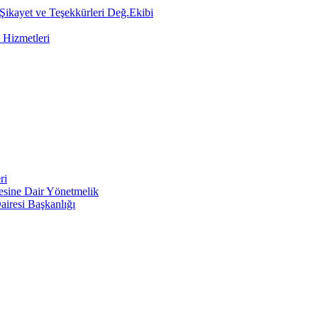
 Şikayet ve Teşekkürleri Değ.Ekibi
 Hizmetleri
ri
mesine Dair Yönetmelik
airesi Başkanlığı