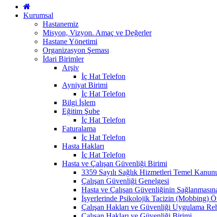
Kurumsal
Hastanemiz
Misyon, Vizyon. Amaç ve Değerler
Hastane Yönetimi
Organizasyon Şeması
İdari Birimler
Arşiv
İç Hat Telefon
Ayniyat Birimi
İç Hat Telefon
Bilgi İşlem
Eğitim Şube
İç Hat Telefon
Faturalama
İç Hat Telefon
Hasta Hakları
İç Hat Telefon
Hasta ve Çalışan Güvenliği Birimi
3359 Sayılı Sağlık Hizmetleri Temel Kanun
Çalışan Güvenliği Genelgesi
Hasta ve Çalışan Güvenliğinin Sağlanmasın
İşyerlerinde Psikolojik Tacizin (Mobbing) 
Çalışan Hakları ve Güvenliği Uygulama Re
Çalışan Hakları ve Güvenliği Birimi