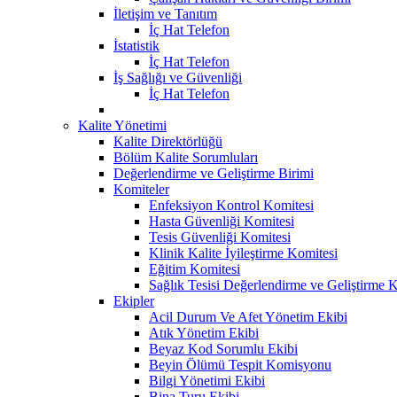
İletişim ve Tanıtım
İç Hat Telefon
İstatistik
İç Hat Telefon
İş Sağlığı ve Güvenliği
İç Hat Telefon
Kalite Yönetimi
Kalite Direktörlüğü
Bölüm Kalite Sorumluları
Değerlendirme ve Geliştirme Birimi
Komiteler
Enfeksiyon Kontrol Komitesi
Hasta Güvenliği Komitesi
Tesis Güvenliği Komitesi
Klinik Kalite İyileştirme Komitesi
Eğitim Komitesi
Sağlık Tesisi Değerlendirme ve Geliştirme 
Ekipler
Acil Durum Ve Afet Yönetim Ekibi
Atık Yönetim Ekibi
Beyaz Kod Sorumlu Ekibi
Beyin Ölümü Tespit Komisyonu
Bilgi Yönetimi Ekibi
Bina Turu Ekibi