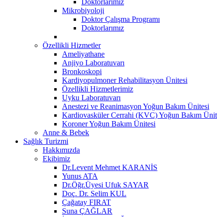
Doktorlarımız
Mikrobiyoloji
Doktor Çalışma Programı
Doktorlarımız
Özellikli Hizmetler
Ameliyathane
Anjiyo Laboratuvarı
Bronkoskopi
Kardiyopulmoner Rehabilitasyon Ünitesi
Özellikli Hizmetlerimiz
Uyku Laboratuvarı
Anestezi ve Reanimasyon Yoğun Bakım Ünitesi
Kardiovasküler Cerrahi (KVC) Yoğun Bakım Ünit
Koroner Yoğun Bakım Ünitesi
Anne & Bebek
Sağlık Turizmi
Hakkımızda
Ekibimiz
Dr.Levent Mehmet KARANİS
Yunus ATA
Dr.Öğr.Üyesi Ufuk SAYAR
Doç. Dr. Selim KUL
Çağatay FIRAT
Suna ÇAĞLAR