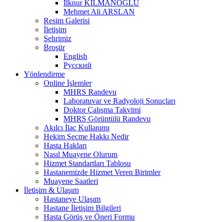
İlknur KILMANOĞLU
Mehmet Ali ARSLAN
Resim Galerisi
İletişim
Şehrimiz
Broşür
English
Русский
Yönlendirme
Online İşlemler
MHRS Randevu
Laboratuvar ve Radyoloji Sonuçları
Doktor Çalışma Takvimi
MHRS Görüntülü Randevu
Akılcı İlaç Kullanımı
Hekim Seçme Hakkı Nedir
Hasta Hakları
Nasıl Muayene Olurum
Hizmet Standartları Tablosu
Hastanemizde Hizmet Veren Birimler
Muayene Saatleri
İletişim & Ulaşım
Hastaneye Ulaşım
Hastane İletişim Bilgileri
Hasta Görüş ve Öneri Formu