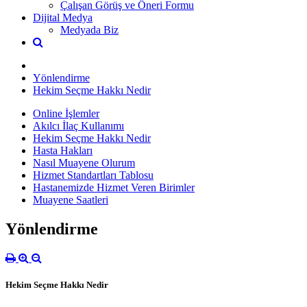
Çalışan Görüş ve Öneri Formu
Dijital Medya
Medyada Biz
Yönlendirme
Hekim Seçme Hakkı Nedir
Online İşlemler
Akılcı İlaç Kullanımı
Hekim Seçme Hakkı Nedir
Hasta Hakları
Nasıl Muayene Olurum
Hizmet Standartları Tablosu
Hastanemizde Hizmet Veren Birimler
Muayene Saatleri
Yönlendirme
Hekim Seçme Hakkı Nedir