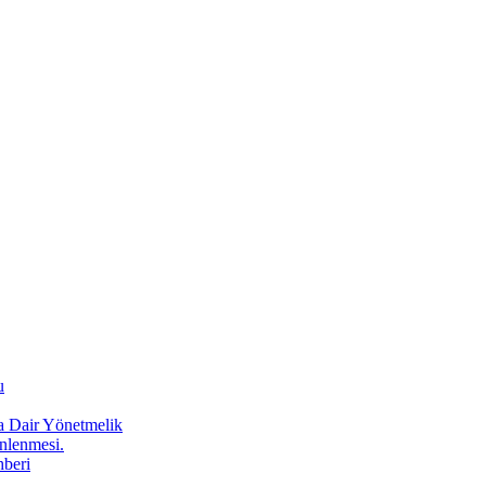
u
a Dair Yönetmelik
Önlenmesi.
hberi