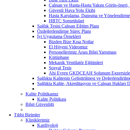
Çalışan ve Hasta-Hasta Yakını Görüş-öneri,
Güvenli Hava Yolu Ekibi
Hasta Karşılama, Danışma ve Yönelendirme
HBTC Sorumlulari
Sağlık Tesisi Çalışan Eğitim Planı
Özdeğerlendirme Süreç Planı
İyi Uygulama Örnekleri
Bizden Bize Kısa Notlar
El Hijyeni Videomuz
Personellerimiz Arası Bilgi Yarışması
Kütüphane
Mekanik Ventilatör Eğitimleri
Sosyal Tesis
Ahi Evren GKDCEAH Solunum Egzersizle
Sağlıkta Kalitenin Geliştirilmesi ve Değerlendiril
Sağlıkta Kalite, Akreditasyon ve Çalışan Hakları D
Kalite Politikamız
Kalite Politikası
Bilgi Güvenliği
Tıbbi Birimler
Kliniklerimiz
Kardiyoloji