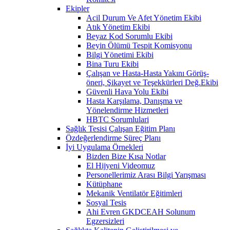
Ekipler
Acil Durum Ve Afet Yönetim Ekibi
Atık Yönetim Ekibi
Beyaz Kod Sorumlu Ekibi
Beyin Ölümü Tespit Komisyonu
Bilgi Yönetimi Ekibi
Bina Turu Ekibi
Çalışan ve Hasta-Hasta Yakını Görüş-
öneri, Şikayet ve Teşekkürleri Değ.Ekibi
Güvenli Hava Yolu Ekibi
Hasta Karşılama, Danışma ve
Yönelendirme Hizmetleri
HBTC Sorumlulari
Sağlık Tesisi Çalışan Eğitim Planı
Özdeğerlendirme Süreç Planı
İyi Uygulama Örnekleri
Bizden Bize Kısa Notlar
El Hijyeni Videomuz
Personellerimiz Arası Bilgi Yarışması
Kütüphane
Mekanik Ventilatör Eğitimleri
Sosyal Tesis
Ahi Evren GKDCEAH Solunum
Egzersizleri