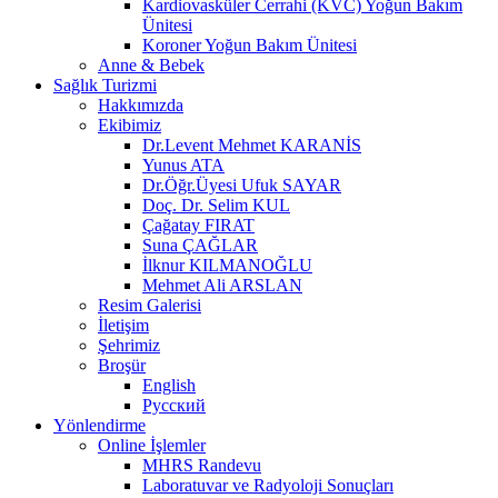
Kardiovasküler Cerrahi (KVC) Yoğun Bakım
Ünitesi
Koroner Yoğun Bakım Ünitesi
Anne & Bebek
Sağlık Turizmi
Hakkımızda
Ekibimiz
Dr.Levent Mehmet KARANİS
Yunus ATA
Dr.Öğr.Üyesi Ufuk SAYAR
Doç. Dr. Selim KUL
Çağatay FIRAT
Suna ÇAĞLAR
İlknur KILMANOĞLU
Mehmet Ali ARSLAN
Resim Galerisi
İletişim
Şehrimiz
Broşür
English
Русский
Yönlendirme
Online İşlemler
MHRS Randevu
Laboratuvar ve Radyoloji Sonuçları