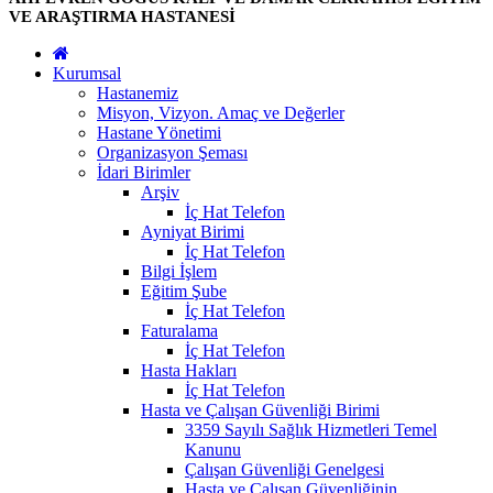
VE ARAŞTIRMA HASTANESİ
Kurumsal
Hastanemiz
Misyon, Vizyon. Amaç ve Değerler
Hastane Yönetimi
Organizasyon Şeması
İdari Birimler
Arşiv
İç Hat Telefon
Ayniyat Birimi
İç Hat Telefon
Bilgi İşlem
Eğitim Şube
İç Hat Telefon
Faturalama
İç Hat Telefon
Hasta Hakları
İç Hat Telefon
Hasta ve Çalışan Güvenliği Birimi
3359 Sayılı Sağlık Hizmetleri Temel
Kanunu
Çalışan Güvenliği Genelgesi
Hasta ve Çalışan Güvenliğinin