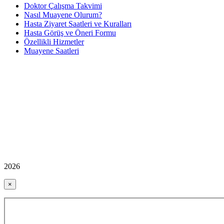
Doktor Çalışma Takvimi
Nasıl Muayene Olurum?
Hasta Ziyaret Saatleri ve Kuralları
Hasta Görüş ve Öneri Formu
Özellikli Hizmetler
Muayene Saatleri
2026
×