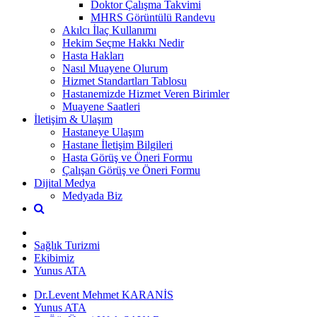
Doktor Çalışma Takvimi
MHRS Görüntülü Randevu
Akılcı İlaç Kullanımı
Hekim Seçme Hakkı Nedir
Hasta Hakları
Nasıl Muayene Olurum
Hizmet Standartları Tablosu
Hastanemizde Hizmet Veren Birimler
Muayene Saatleri
İletişim & Ulaşım
Hastaneye Ulaşım
Hastane İletişim Bilgileri
Hasta Görüş ve Öneri Formu
Çalışan Görüş ve Öneri Formu
Dijital Medya
Medyada Biz
Sağlık Turizmi
Ekibimiz
Yunus ATA
Dr.Levent Mehmet KARANİS
Yunus ATA