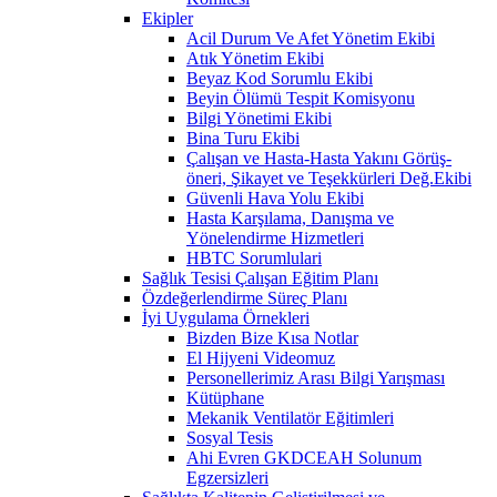
Ekipler
Acil Durum Ve Afet Yönetim Ekibi
Atık Yönetim Ekibi
Beyaz Kod Sorumlu Ekibi
Beyin Ölümü Tespit Komisyonu
Bilgi Yönetimi Ekibi
Bina Turu Ekibi
Çalışan ve Hasta-Hasta Yakını Görüş-
öneri, Şikayet ve Teşekkürleri Değ.Ekibi
Güvenli Hava Yolu Ekibi
Hasta Karşılama, Danışma ve
Yönelendirme Hizmetleri
HBTC Sorumlulari
Sağlık Tesisi Çalışan Eğitim Planı
Özdeğerlendirme Süreç Planı
İyi Uygulama Örnekleri
Bizden Bize Kısa Notlar
El Hijyeni Videomuz
Personellerimiz Arası Bilgi Yarışması
Kütüphane
Mekanik Ventilatör Eğitimleri
Sosyal Tesis
Ahi Evren GKDCEAH Solunum
Egzersizleri