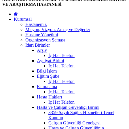
VE ARAŞTIRMA HASTANESİ
Kurumsal
Hastanemiz
Misyon, Vizyon. Amaç ve Değerler
Hastane Yönetimi
Organizasyon Şeması
İdari Birimler
Arşiv
İç Hat Telefon
Ayniyat Birimi
İç Hat Telefon
Bilgi İşlem
Eğitim Şube
İç Hat Telefon
Faturalama
İç Hat Telefon
Hasta Hakları
İç Hat Telefon
Hasta ve Çalışan Güvenliği Birimi
3359 Sayılı Sağlık Hizmetleri Temel
Kanunu
Çalışan Güvenliği Genelgesi
Hasta ve Çalışan Güvenliğinin