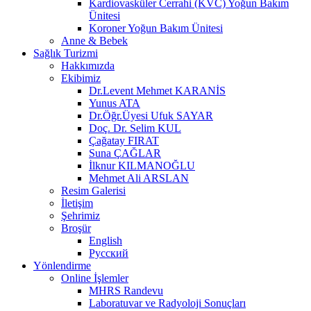
Kardiovasküler Cerrahi (KVC) Yoğun Bakım
Ünitesi
Koroner Yoğun Bakım Ünitesi
Anne & Bebek
Sağlık Turizmi
Hakkımızda
Ekibimiz
Dr.Levent Mehmet KARANİS
Yunus ATA
Dr.Öğr.Üyesi Ufuk SAYAR
Doç. Dr. Selim KUL
Çağatay FIRAT
Suna ÇAĞLAR
İlknur KILMANOĞLU
Mehmet Ali ARSLAN
Resim Galerisi
İletişim
Şehrimiz
Broşür
English
Русский
Yönlendirme
Online İşlemler
MHRS Randevu
Laboratuvar ve Radyoloji Sonuçları