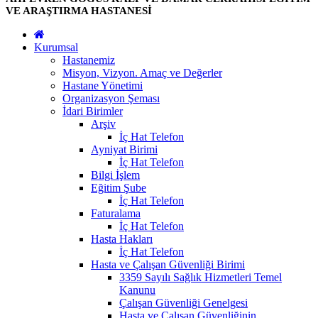
VE ARAŞTIRMA HASTANESİ
Kurumsal
Hastanemiz
Misyon, Vizyon. Amaç ve Değerler
Hastane Yönetimi
Organizasyon Şeması
İdari Birimler
Arşiv
İç Hat Telefon
Ayniyat Birimi
İç Hat Telefon
Bilgi İşlem
Eğitim Şube
İç Hat Telefon
Faturalama
İç Hat Telefon
Hasta Hakları
İç Hat Telefon
Hasta ve Çalışan Güvenliği Birimi
3359 Sayılı Sağlık Hizmetleri Temel
Kanunu
Çalışan Güvenliği Genelgesi
Hasta ve Çalışan Güvenliğinin