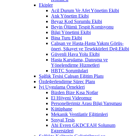
Ekipler
Acil Durum Ve Afet Yönetim Ekibi
Atık Yönetim Ekibi
Beyaz Kod Sorumlu Ekibi
Beyin Ölümü Tespit Komisyonu
Bilgi Yönetimi Ekibi
Bina Turu Ekibi
Çalışan ve Hasta-Hasta Yakını Görüş-
öneri, Şikayet ve Teşekkürleri Değ.Ekibi
Güvenli Hava Yolu Ekibi
Hasta Karşılama, Danışma ve
Yönelendirme Hizmetleri
HBTC Sorumlulari
Sağlık Tesisi Çalışan Eğitim Planı
Özdeğerlendirme Süreç Planı
İyi Uygulama Örnekleri
Bizden Bize Kısa Notlar
El Hijyeni Videomuz
Personellerimiz Arası Bilgi Yarışması
Kütüphane
Mekanik Ventilatör Eğitimleri
Sosyal Tesis
Ahi Evren GKDCEAH Solunum
Egzersizleri