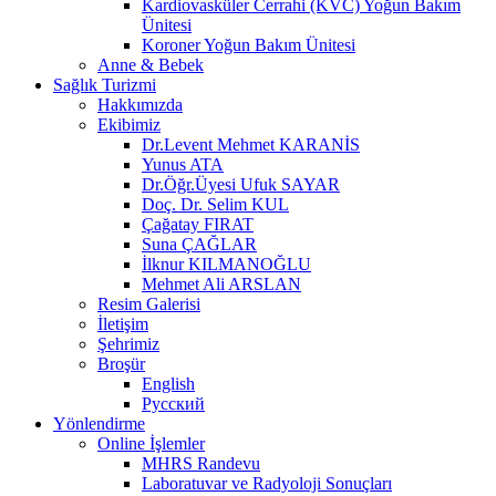
Kardiovasküler Cerrahi (KVC) Yoğun Bakım
Ünitesi
Koroner Yoğun Bakım Ünitesi
Anne & Bebek
Sağlık Turizmi
Hakkımızda
Ekibimiz
Dr.Levent Mehmet KARANİS
Yunus ATA
Dr.Öğr.Üyesi Ufuk SAYAR
Doç. Dr. Selim KUL
Çağatay FIRAT
Suna ÇAĞLAR
İlknur KILMANOĞLU
Mehmet Ali ARSLAN
Resim Galerisi
İletişim
Şehrimiz
Broşür
English
Русский
Yönlendirme
Online İşlemler
MHRS Randevu
Laboratuvar ve Radyoloji Sonuçları