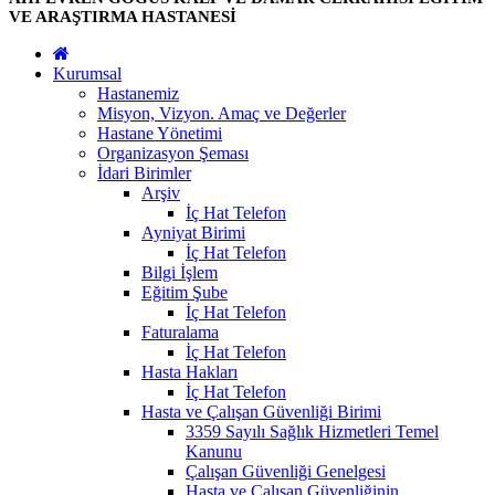
VE ARAŞTIRMA HASTANESİ
Kurumsal
Hastanemiz
Misyon, Vizyon. Amaç ve Değerler
Hastane Yönetimi
Organizasyon Şeması
İdari Birimler
Arşiv
İç Hat Telefon
Ayniyat Birimi
İç Hat Telefon
Bilgi İşlem
Eğitim Şube
İç Hat Telefon
Faturalama
İç Hat Telefon
Hasta Hakları
İç Hat Telefon
Hasta ve Çalışan Güvenliği Birimi
3359 Sayılı Sağlık Hizmetleri Temel
Kanunu
Çalışan Güvenliği Genelgesi
Hasta ve Çalışan Güvenliğinin