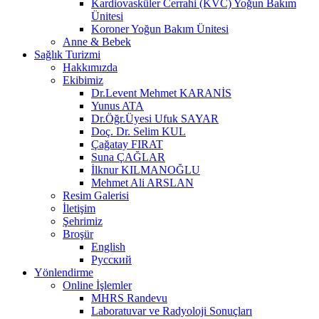
Kardiovasküler Cerrahi (KVC) Yoğun Bakım
Ünitesi
Koroner Yoğun Bakım Ünitesi
Anne & Bebek
Sağlık Turizmi
Hakkımızda
Ekibimiz
Dr.Levent Mehmet KARANİS
Yunus ATA
Dr.Öğr.Üyesi Ufuk SAYAR
Doç. Dr. Selim KUL
Çağatay FIRAT
Suna ÇAĞLAR
İlknur KILMANOĞLU
Mehmet Ali ARSLAN
Resim Galerisi
İletişim
Şehrimiz
Broşür
English
Русский
Yönlendirme
Online İşlemler
MHRS Randevu
Laboratuvar ve Radyoloji Sonuçları