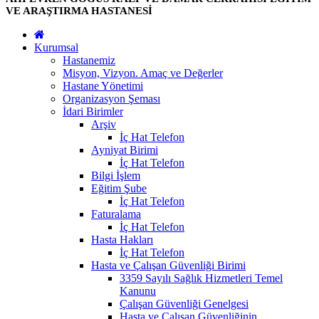
VE ARAŞTIRMA HASTANESİ
Kurumsal
Hastanemiz
Misyon, Vizyon. Amaç ve Değerler
Hastane Yönetimi
Organizasyon Şeması
İdari Birimler
Arşiv
İç Hat Telefon
Ayniyat Birimi
İç Hat Telefon
Bilgi İşlem
Eğitim Şube
İç Hat Telefon
Faturalama
İç Hat Telefon
Hasta Hakları
İç Hat Telefon
Hasta ve Çalışan Güvenliği Birimi
3359 Sayılı Sağlık Hizmetleri Temel
Kanunu
Çalışan Güvenliği Genelgesi
Hasta ve Çalışan Güvenliğinin