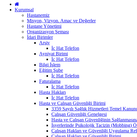
Kurumsal
Hastanemiz
Misyon, Vizyon. Amaç ve Değerler
Hastane Yönetimi
Organizasyon Şeması
İdari Birimler
Arşiv
İç Hat Telefon
Ayniyat Birimi
İç Hat Telefon
Bilgi İşlem
Eğitim Şube
İç Hat Telefon
Faturalama
İç Hat Telefon
Hasta Hakları
İç Hat Telefon
Hasta ve Çalışan Güvenliği Birimi
3359 Sayılı Sağlık Hizmetleri Temel Kanun
Çalışan Güvenliği Genelgesi
Hasta ve Çalışan Güvenliğinin Sağlanmasın
İşyerlerinde Psikolojik Tacizin (Mobbing) 
Çalışan Hakları ve Güvenliği Uygulama Re
Çalışan Hakları ve Güvenliği Birimi