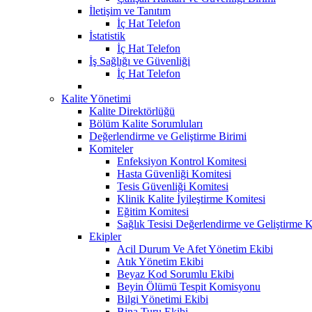
İletişim ve Tanıtım
İç Hat Telefon
İstatistik
İç Hat Telefon
İş Sağlığı ve Güvenliği
İç Hat Telefon
Kalite Yönetimi
Kalite Direktörlüğü
Bölüm Kalite Sorumluları
Değerlendirme ve Geliştirme Birimi
Komiteler
Enfeksiyon Kontrol Komitesi
Hasta Güvenliği Komitesi
Tesis Güvenliği Komitesi
Klinik Kalite İyileştirme Komitesi
Eğitim Komitesi
Sağlık Tesisi Değerlendirme ve Geliştirme 
Ekipler
Acil Durum Ve Afet Yönetim Ekibi
Atık Yönetim Ekibi
Beyaz Kod Sorumlu Ekibi
Beyin Ölümü Tespit Komisyonu
Bilgi Yönetimi Ekibi
Bina Turu Ekibi