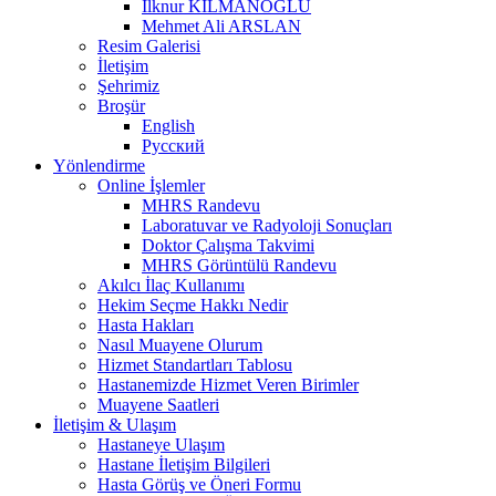
İlknur KILMANOĞLU
Mehmet Ali ARSLAN
Resim Galerisi
İletişim
Şehrimiz
Broşür
English
Русский
Yönlendirme
Online İşlemler
MHRS Randevu
Laboratuvar ve Radyoloji Sonuçları
Doktor Çalışma Takvimi
MHRS Görüntülü Randevu
Akılcı İlaç Kullanımı
Hekim Seçme Hakkı Nedir
Hasta Hakları
Nasıl Muayene Olurum
Hizmet Standartları Tablosu
Hastanemizde Hizmet Veren Birimler
Muayene Saatleri
İletişim & Ulaşım
Hastaneye Ulaşım
Hastane İletişim Bilgileri
Hasta Görüş ve Öneri Formu