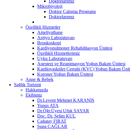
Doktorlarımız
Mikrobiyoloji
Doktor Çalışma Programı
Doktorlarımız
Özellikli Hizmetler
Ameliyathane
Anjiyo Laboratuvarı
Bronkoskopi
Kardiyopulmoner Rehabilitasyon Ünitesi
Özellikli Hizmetlerimiz
Uyku Laboratuvarı
Anestezi ve Reanimasyon Yoğun Bakım Ünitesi
Kardiovasküler Cerrahi (KVC) Yoğun Bakım Ünit
Koroner Yoğun Bakım Ünitesi
Anne & Bebek
Sağlık Turizmi
Hakkımızda
Ekibimiz
Dr.Levent Mehmet KARANİS
Yunus ATA
Dr.Öğr.Üyesi Ufuk SAYAR
Doç. Dr. Selim KUL
Çağatay FIRAT
Suna ÇAĞLAR