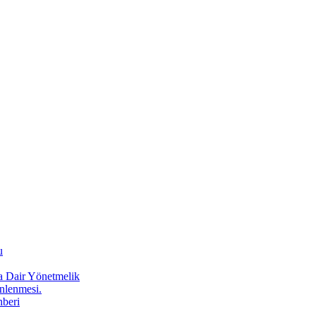
u
a Dair Yönetmelik
Önlenmesi.
hberi