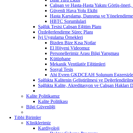
Çalışan ve Hasta-Hasta Yakını Görüş-öneri,
Güvenli Hava Yolu Ekibi
Hasta Karşılama, Danışma ve Yönelendirme
HBTC Sorumlulari
Sağlık Tesisi Çalışan Eğitim Planı
Özdeğerlendirme Süreç Planı
İyi Uygulama Örnekleri
Bizden Bize Kısa Notlar
El Hijyeni Videomuz
Personellerimiz Arası Bilgi Yarışması
Kütüphane
Mekanik Ventilatör Eğitimleri
Sosyal Tesis
Ahi Evren GKDCEAH Solunum Egzersizle
Sağlıkta Kalitenin Geliştirilmesi ve Değerlendiril
Sağlıkta Kalite, Akreditasyon ve Çalışan Hakları D
Kalite Politikamız
Kalite Politikası
Bilgi Güvenliği
Tıbbi Birimler
Kliniklerimiz
Kardiyoloji