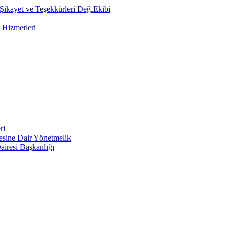
 Şikayet ve Teşekkürleri Değ.Ekibi
 Hizmetleri
ri
mesine Dair Yönetmelik
airesi Başkanlığı