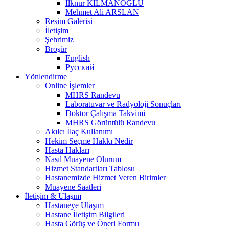
İlknur KILMANOĞLU
Mehmet Ali ARSLAN
Resim Galerisi
İletişim
Şehrimiz
Broşür
English
Русский
Yönlendirme
Online İşlemler
MHRS Randevu
Laboratuvar ve Radyoloji Sonuçları
Doktor Çalışma Takvimi
MHRS Görüntülü Randevu
Akılcı İlaç Kullanımı
Hekim Seçme Hakkı Nedir
Hasta Hakları
Nasıl Muayene Olurum
Hizmet Standartları Tablosu
Hastanemizde Hizmet Veren Birimler
Muayene Saatleri
İletişim & Ulaşım
Hastaneye Ulaşım
Hastane İletişim Bilgileri
Hasta Görüş ve Öneri Formu