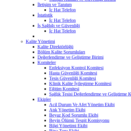
İletişim ve Tanıtım
İç Hat Telefon
İstatistik
İç Hat Telefon
İş Sağlığı ve Güvenliği
İç Hat Telefon
Kalite Yönetimi
Kalite Direktörlüğü
Bölüm Kalite Sorumluları
Değerlendirme ve Geliştirme Birimi
Komiteler
Enfeksiyon Kontrol Komitesi
Hasta Güvenliği Komitesi
Tesis Güvenliği Komitesi
Klinik Kalite İyileştirme Komitesi
Eğitim Komitesi
Sağlık Tesisi Değerlendirme ve Geliştirme 
Ekipler
Acil Durum Ve Afet Yönetim Ekibi
Atık Yönetim Ekibi
Beyaz Kod Sorumlu Ekibi
Beyin Ölümü Tespit Komisyonu
Bilgi Yönetimi Ekibi
Bina Turu Ekibi