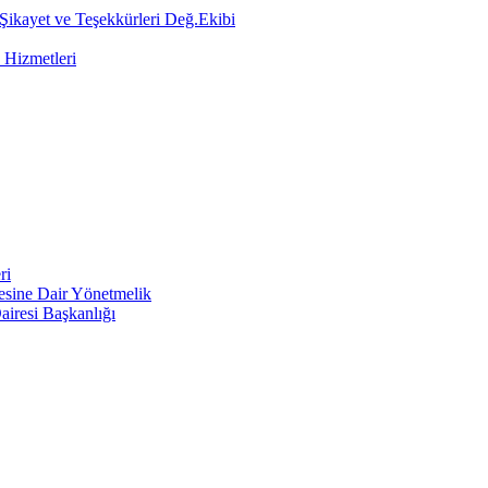
 Şikayet ve Teşekkürleri Değ.Ekibi
 Hizmetleri
ri
mesine Dair Yönetmelik
airesi Başkanlığı