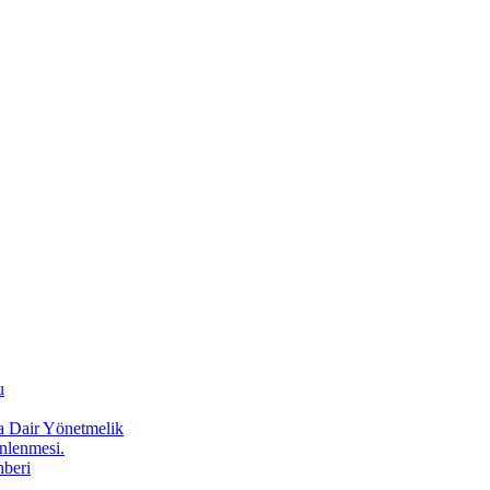
u
a Dair Yönetmelik
Önlenmesi.
hberi