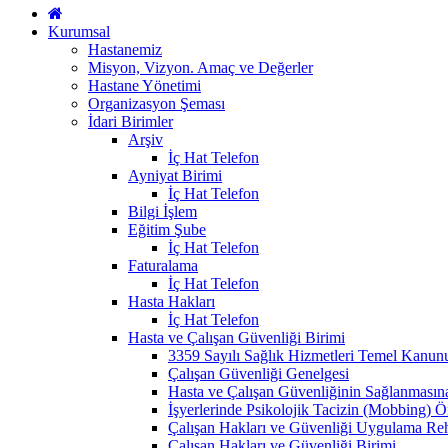
Kurumsal
Hastanemiz
Misyon, Vizyon. Amaç ve Değerler
Hastane Yönetimi
Organizasyon Şeması
İdari Birimler
Arşiv
İç Hat Telefon
Ayniyat Birimi
İç Hat Telefon
Bilgi İşlem
Eğitim Şube
İç Hat Telefon
Faturalama
İç Hat Telefon
Hasta Hakları
İç Hat Telefon
Hasta ve Çalışan Güvenliği Birimi
3359 Sayılı Sağlık Hizmetleri Temel Kanun
Çalışan Güvenliği Genelgesi
Hasta ve Çalışan Güvenliğinin Sağlanmasın
İşyerlerinde Psikolojik Tacizin (Mobbing) 
Çalışan Hakları ve Güvenliği Uygulama Re
Çalışan Hakları ve Güvenliği Birimi