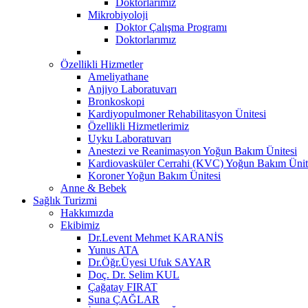
Doktorlarımız
Mikrobiyoloji
Doktor Çalışma Programı
Doktorlarımız
Özellikli Hizmetler
Ameliyathane
Anjiyo Laboratuvarı
Bronkoskopi
Kardiyopulmoner Rehabilitasyon Ünitesi
Özellikli Hizmetlerimiz
Uyku Laboratuvarı
Anestezi ve Reanimasyon Yoğun Bakım Ünitesi
Kardiovasküler Cerrahi (KVC) Yoğun Bakım Ünit
Koroner Yoğun Bakım Ünitesi
Anne & Bebek
Sağlık Turizmi
Hakkımızda
Ekibimiz
Dr.Levent Mehmet KARANİS
Yunus ATA
Dr.Öğr.Üyesi Ufuk SAYAR
Doç. Dr. Selim KUL
Çağatay FIRAT
Suna ÇAĞLAR