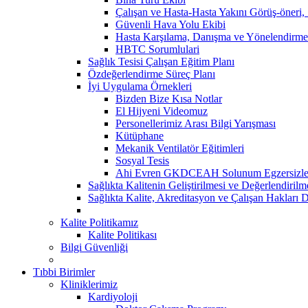
Çalışan ve Hasta-Hasta Yakını Görüş-öneri,
Güvenli Hava Yolu Ekibi
Hasta Karşılama, Danışma ve Yönelendirme
HBTC Sorumlulari
Sağlık Tesisi Çalışan Eğitim Planı
Özdeğerlendirme Süreç Planı
İyi Uygulama Örnekleri
Bizden Bize Kısa Notlar
El Hijyeni Videomuz
Personellerimiz Arası Bilgi Yarışması
Kütüphane
Mekanik Ventilatör Eğitimleri
Sosyal Tesis
Ahi Evren GKDCEAH Solunum Egzersizle
Sağlıkta Kalitenin Geliştirilmesi ve Değerlendiril
Sağlıkta Kalite, Akreditasyon ve Çalışan Hakları D
Kalite Politikamız
Kalite Politikası
Bilgi Güvenliği
Tıbbi Birimler
Kliniklerimiz
Kardiyoloji