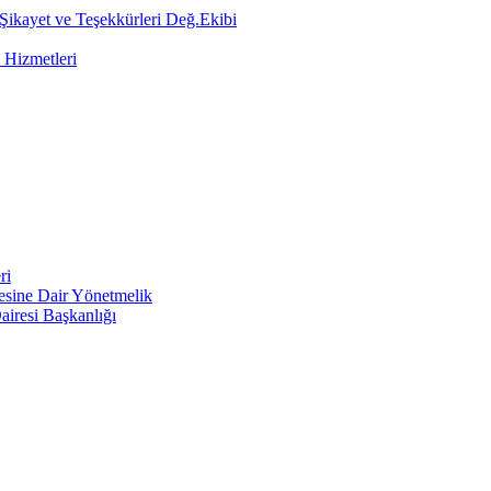
 Şikayet ve Teşekkürleri Değ.Ekibi
 Hizmetleri
ri
mesine Dair Yönetmelik
airesi Başkanlığı