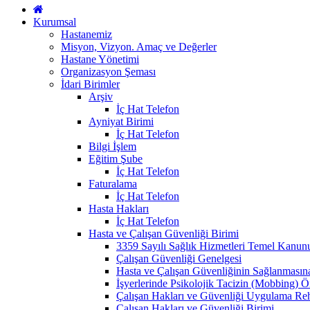
Kurumsal
Hastanemiz
Misyon, Vizyon. Amaç ve Değerler
Hastane Yönetimi
Organizasyon Şeması
İdari Birimler
Arşiv
İç Hat Telefon
Ayniyat Birimi
İç Hat Telefon
Bilgi İşlem
Eğitim Şube
İç Hat Telefon
Faturalama
İç Hat Telefon
Hasta Hakları
İç Hat Telefon
Hasta ve Çalışan Güvenliği Birimi
3359 Sayılı Sağlık Hizmetleri Temel Kanun
Çalışan Güvenliği Genelgesi
Hasta ve Çalışan Güvenliğinin Sağlanmasın
İşyerlerinde Psikolojik Tacizin (Mobbing) 
Çalışan Hakları ve Güvenliği Uygulama Re
Çalışan Hakları ve Güvenliği Birimi