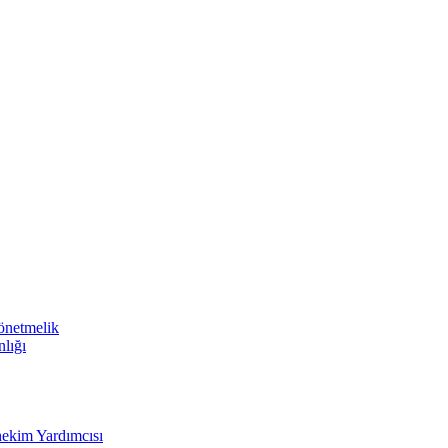
Yönetmelik
nlığı
hekim Yardımcısı