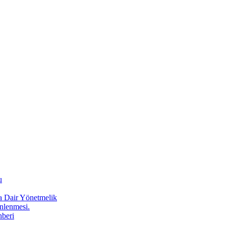
u
a Dair Yönetmelik
Önlenmesi.
hberi