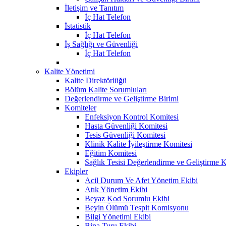
İletişim ve Tanıtım
İç Hat Telefon
İstatistik
İç Hat Telefon
İş Sağlığı ve Güvenliği
İç Hat Telefon
Kalite Yönetimi
Kalite Direktörlüğü
Bölüm Kalite Sorumluları
Değerlendirme ve Geliştirme Birimi
Komiteler
Enfeksiyon Kontrol Komitesi
Hasta Güvenliği Komitesi
Tesis Güvenliği Komitesi
Klinik Kalite İyileştirme Komitesi
Eğitim Komitesi
Sağlık Tesisi Değerlendirme ve Geliştirme 
Ekipler
Acil Durum Ve Afet Yönetim Ekibi
Atık Yönetim Ekibi
Beyaz Kod Sorumlu Ekibi
Beyin Ölümü Tespit Komisyonu
Bilgi Yönetimi Ekibi
Bina Turu Ekibi