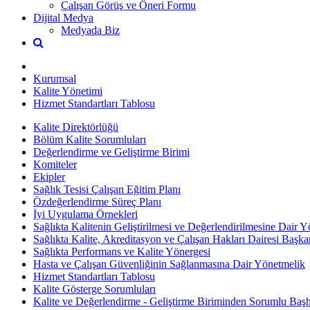
Çalışan Görüş ve Öneri Formu
Dijital Medya
Medyada Biz
Kurumsal
Kalite Yönetimi
Hizmet Standartları Tablosu
Kalite Direktörlüğü
Bölüm Kalite Sorumluları
Değerlendirme ve Geliştirme Birimi
Komiteler
Ekipler
Sağlık Tesisi Çalışan Eğitim Planı
Özdeğerlendirme Süreç Planı
İyi Uygulama Örnekleri
Sağlıkta Kalitenin Geliştirilmesi ve Değerlendirilmesine Dair 
Sağlıkta Kalite, Akreditasyon ve Çalışan Hakları Dairesi Başka
Sağlıkta Performans ve Kalite Yönergesi
Hasta ve Çalışan Güvenliğinin Sağlanmasına Dair Yönetmelik
Hizmet Standartları Tablosu
Kalite Gösterge Sorumluları
Kalite ve Değerlendirme - Geliştirme Biriminden Sorumlu Baş