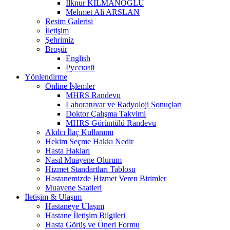
İlknur KILMANOĞLU
Mehmet Ali ARSLAN
Resim Galerisi
İletişim
Şehrimiz
Broşür
English
Русский
Yönlendirme
Online İşlemler
MHRS Randevu
Laboratuvar ve Radyoloji Sonuçları
Doktor Çalışma Takvimi
MHRS Görüntülü Randevu
Akılcı İlaç Kullanımı
Hekim Seçme Hakkı Nedir
Hasta Hakları
Nasıl Muayene Olurum
Hizmet Standartları Tablosu
Hastanemizde Hizmet Veren Birimler
Muayene Saatleri
İletişim & Ulaşım
Hastaneye Ulaşım
Hastane İletişim Bilgileri
Hasta Görüş ve Öneri Formu