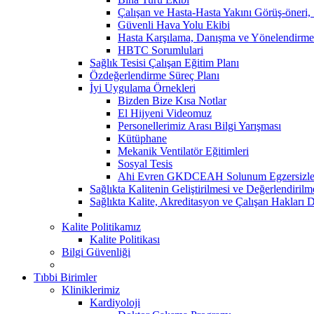
Çalışan ve Hasta-Hasta Yakını Görüş-öneri,
Güvenli Hava Yolu Ekibi
Hasta Karşılama, Danışma ve Yönelendirme
HBTC Sorumlulari
Sağlık Tesisi Çalışan Eğitim Planı
Özdeğerlendirme Süreç Planı
İyi Uygulama Örnekleri
Bizden Bize Kısa Notlar
El Hijyeni Videomuz
Personellerimiz Arası Bilgi Yarışması
Kütüphane
Mekanik Ventilatör Eğitimleri
Sosyal Tesis
Ahi Evren GKDCEAH Solunum Egzersizle
Sağlıkta Kalitenin Geliştirilmesi ve Değerlendiril
Sağlıkta Kalite, Akreditasyon ve Çalışan Hakları D
Kalite Politikamız
Kalite Politikası
Bilgi Güvenliği
Tıbbi Birimler
Kliniklerimiz
Kardiyoloji