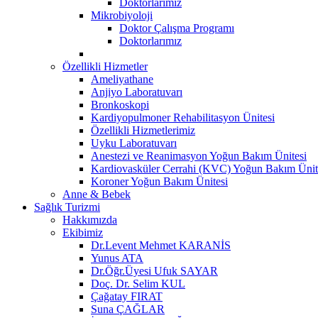
Doktorlarımız
Mikrobiyoloji
Doktor Çalışma Programı
Doktorlarımız
Özellikli Hizmetler
Ameliyathane
Anjiyo Laboratuvarı
Bronkoskopi
Kardiyopulmoner Rehabilitasyon Ünitesi
Özellikli Hizmetlerimiz
Uyku Laboratuvarı
Anestezi ve Reanimasyon Yoğun Bakım Ünitesi
Kardiovasküler Cerrahi (KVC) Yoğun Bakım Ünit
Koroner Yoğun Bakım Ünitesi
Anne & Bebek
Sağlık Turizmi
Hakkımızda
Ekibimiz
Dr.Levent Mehmet KARANİS
Yunus ATA
Dr.Öğr.Üyesi Ufuk SAYAR
Doç. Dr. Selim KUL
Çağatay FIRAT
Suna ÇAĞLAR