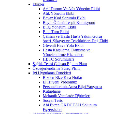
Ekipler
Acil Durum Ve Afet Yönetim Ekibi
Atık Yönetim Ekibi
Beyaz Kod Sorumlu Ekibi
Beyin Ölümü Tespit Komisyonu
Bilgi Yönetimi Ekibi
Bina Turu Ekibi
Çalışan ve Hasta-Hasta Yakını Görüş-
öneri, Şikayet ve Teşekkürleri Değ.Ekibi
Güvenli Hava Yolu Ekibi
Hasta Karşılama, Danışma ve
Yönelendirme Hizmetleri
HBTC Sorumlulari
Sağlık Tesisi Çalışan Eğitim Planı
Özdeğerlendirme Süreç Planı
İyi Uygulama Örnekleri
Bizden Bize Kısa Notlar
El Hijyeni Videomuz
Personellerimiz Arası Bilgi Yarışması
Kütüphane
Mekanik Ventilatör Eğitimleri
Sosyal Tesis
Ahi Evren GKDCEAH Solunum
Egzersizleri