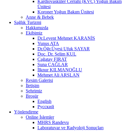
Kardiovasküler Cerrahi (KVC) Yoğun Bakım
Ünitesi
Koroner Yoğun Bakım Ünitesi
Anne & Bebek
Sağlık Turizmi
Hakkımızda
Ekibimiz
Dr.Levent Mehmet KARANİS
Yunus ATA
Dr.Öğr.Üyesi Ufuk SAYAR
Doç. Dr. Selim KUL
Çağatay FIRAT
Suna ÇAĞLAR
İlknur KILMANOĞLU
Mehmet Ali ARSLAN
Resim Galerisi
İletişim
Şehrimiz
Broşür
English
Русский
Yönlendirme
Online İşlemler
MHRS Randevu
Laboratuvar ve Radyoloji Sonuçları