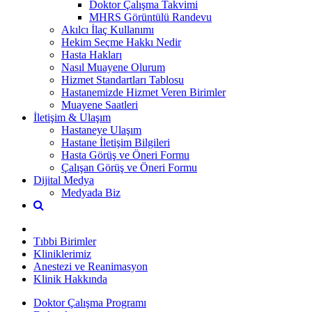
Doktor Çalışma Takvimi
MHRS Görüntülü Randevu
Akılcı İlaç Kullanımı
Hekim Seçme Hakkı Nedir
Hasta Hakları
Nasıl Muayene Olurum
Hizmet Standartları Tablosu
Hastanemizde Hizmet Veren Birimler
Muayene Saatleri
İletişim & Ulaşım
Hastaneye Ulaşım
Hastane İletişim Bilgileri
Hasta Görüş ve Öneri Formu
Çalışan Görüş ve Öneri Formu
Dijital Medya
Medyada Biz
Tıbbi Birimler
Kliniklerimiz
Anestezi ve Reanimasyon
Klinik Hakkında
Doktor Çalışma Programı