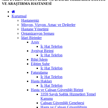
VE ARAŞTIRMA HASTANESİ
Kurumsal
Hastanemiz
Misyon, Vizyon. Amaç ve Değerler
Hastane Yönetimi
Organizasyon Şeması
İdari Birimler
Arşiv
İç Hat Telefon
Ayniyat Birimi
İç Hat Telefon
Bilgi İşlem
Eğitim Şube
İç Hat Telefon
Faturalama
İç Hat Telefon
Hasta Hakları
İç Hat Telefon
Hasta ve Çalışan Güvenliği Birimi
3359 Sayılı Sağlık Hizmetleri Temel
Kanunu
Çalışan Güvenliği Genelgesi
Hasta ve Çalışan Güvenliğinin